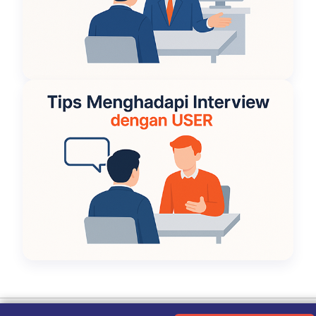
Ketentuan Penggunaan
|
Kebijakan Privasi
|
Tentang Kami