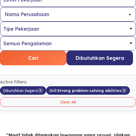
Nama Perusahaan
Cari
Dibutuhkan Segera
Active Filters:
×
×
Dibutuhkan Segera
Skill:
Strong problem-solving abilities
Clear All
"Maaf tidak ditemukan lowongan yang sesuai, silakan