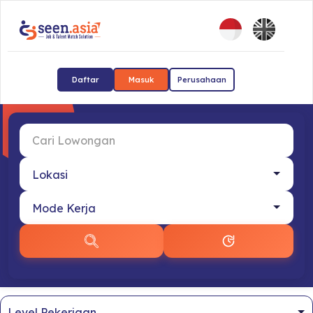
Daftar
Masuk
Perusahaan