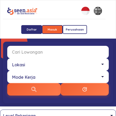
Daftar
Masuk
Perusahaan