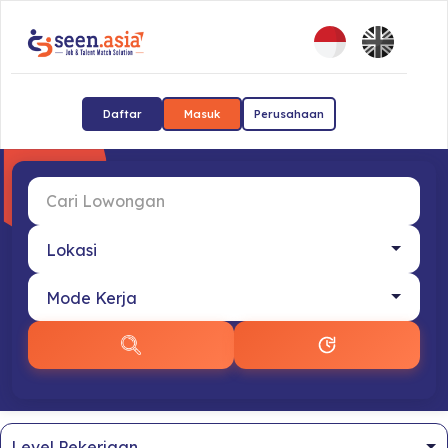
Daftar
Masuk
Perusahaan