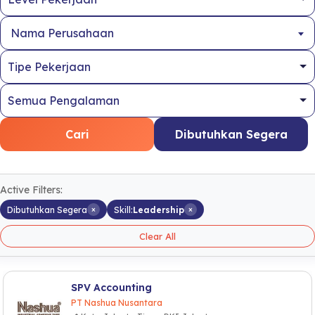
Nama Perusahaan
Cari
Dibutuhkan Segera
Active Filters:
×
×
Dibutuhkan Segera
Skill:
Leadership
Clear All
SPV Accounting
PT Nashua Nusantara