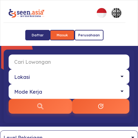
Daftar
Masuk
Perusahaan