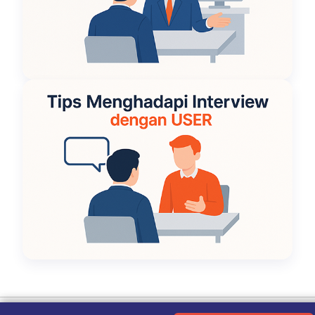
Ketentuan Penggunaan
|
Kebijakan Privasi
|
Tentang Kami