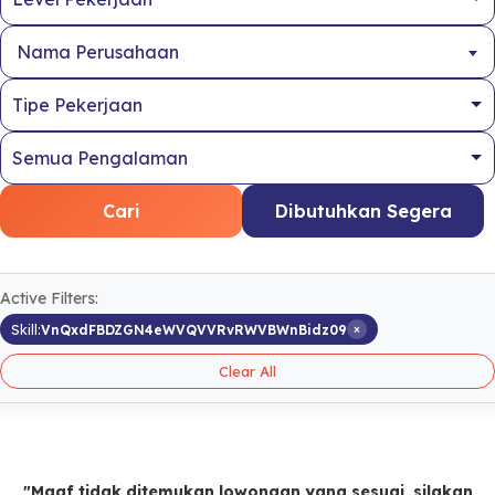
Nama Perusahaan
Cari
Dibutuhkan Segera
Active Filters:
×
Skill:
VnQxdFBDZGN4eWVQVVRvRWVBWnBidz09
Clear All
"Maaf tidak ditemukan lowongan yang sesuai, silakan