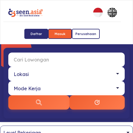
Daftar
Masuk
Perusahaan