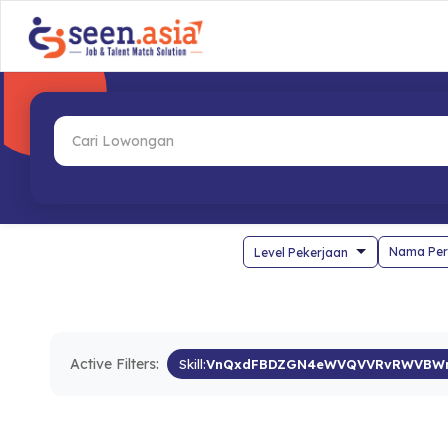
Nama Per
Active Filters:
Skill:
VnQxdFBDZGN4eWVQVVRvRWVBWn