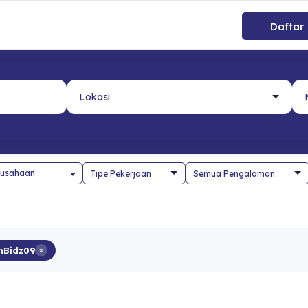
Daftar
usahaan
Bidz09
×