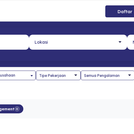
Daftar
usahaan
gement
×