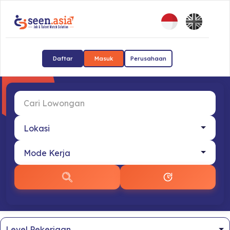
Daftar
Masuk
Perusahaan