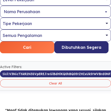
Nama Perusahaan
Cari
Dibutuhkan Segera
Active Filters:
Skill:
V3NicThkR2N3SVpEREJreGlBdHlKQ0hBQ05tZHIxUk5tWVBrd0N
Clear All
"Maaf tidak ditemukan lowongan yang sesuai, silakan