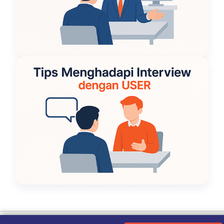
Ketentuan Penggunaan
|
Kebijakan Privasi
|
Tentang Kami