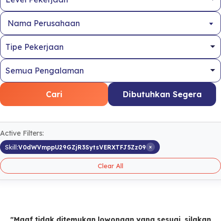
Nama Perusahaan
Cari
Dibutuhkan Segera
Active Filters:
×
Skill:
V0dWVmppU29GZjR3SytsVERXTFJ5Zz09
Clear All
"Maaf tidak ditemukan lowongan yang sesuai, silakan