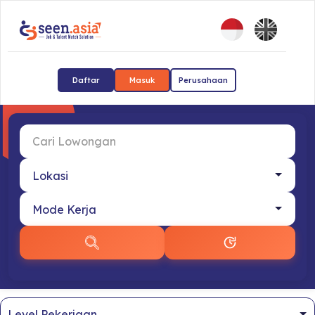
Daftar
Masuk
Perusahaan