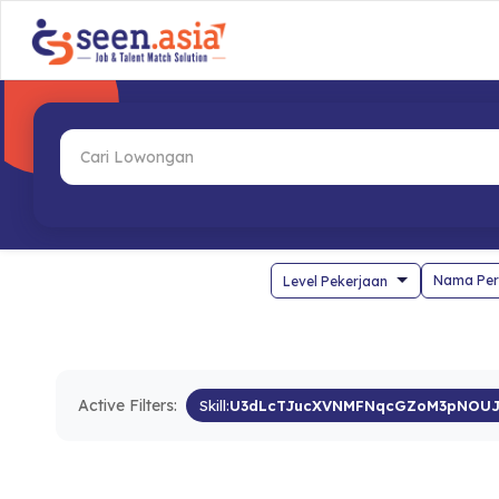
Nama Per
Active Filters:
Skill:
U3dLcTJucXVNMFNqcGZoM3pNOUJ