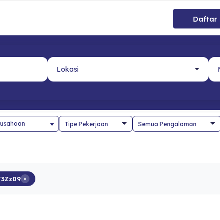
Daftar
usahaan
3Zz09
×