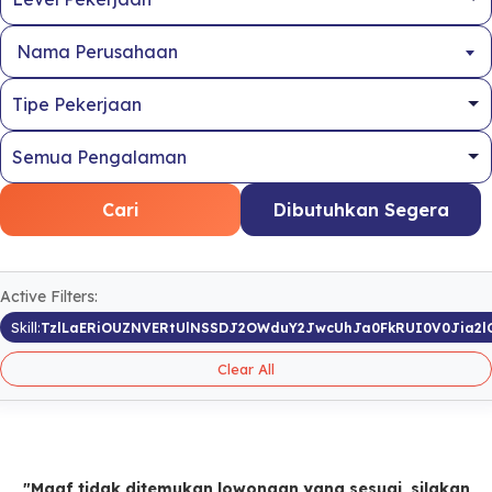
Nama Perusahaan
Cari
Dibutuhkan Segera
Active Filters:
Skill:
TzlLaERiOUZNVERtUlNSSDJ2OWduY2JwcUhJa0FkRUI0V0Jia2l
Clear All
"Maaf tidak ditemukan lowongan yang sesuai, silakan