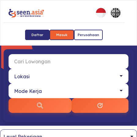
Daftar
Masuk
Perusahaan