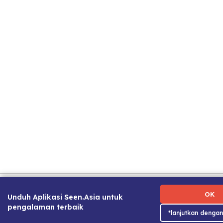
Ketentuan Penggunaan
|
Kebijakan Privasi
|
Tentang Kami
Kami
|
Panduan Karier
OK
Unduh Aplikasi Seen.Asia untuk
pengalaman terbaik
*lanjutkan denga