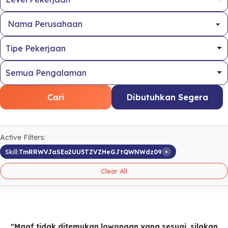
Nama Perusahaan
Cari
Dibutuhkan Segera
Active Filters:
×
Skill:
TmRRWVJaSEo2UU5TZVZHeGJtQWNWdz09
Clear All
"Maaf tidak ditemukan lowongan yang sesuai, silakan