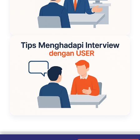
Ketentuan Penggunaan
|
Kebijakan Privasi
|
Tentang Kami