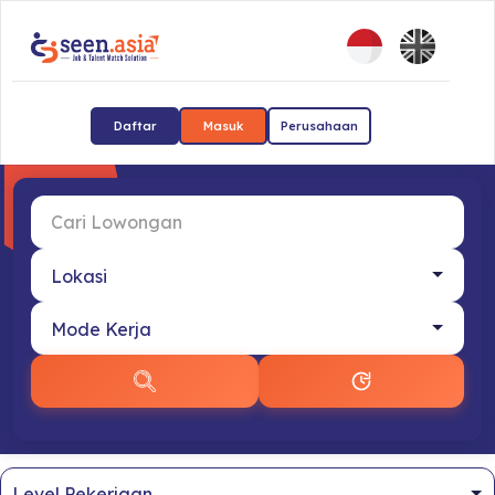
Daftar
Masuk
Perusahaan