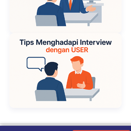
Ketentuan Penggunaan
|
Kebijakan Privasi
|
Tentang Kami