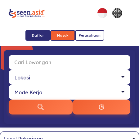
Daftar
Masuk
Perusahaan