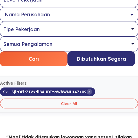
Nama Perusahaan
Cari
Dibutuhkan Segera
Active Filters:
×
Skill:
SjlrOElrZ1VxdlB4UDIzaWhWNUt4Zz09
Clear All
"Maaf tidak ditemukan lowongan yang sesuai, silakan