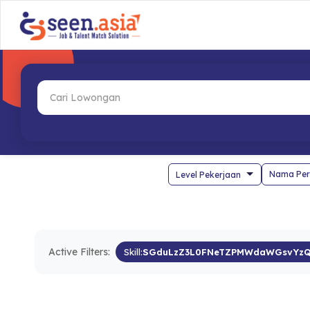
Nama Per
Active Filters:
Skill:
SGduLzZ3L0FNeTZPMWdaWGsvYz