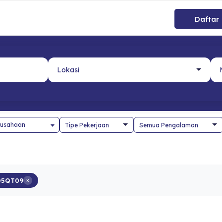
Daftar
usahaan
Q5QT09
×