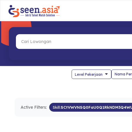
Nama Per
Active Filters:
Skill:
SCtVWVNSQ0FaU0Q1RkNDM3Q4WU