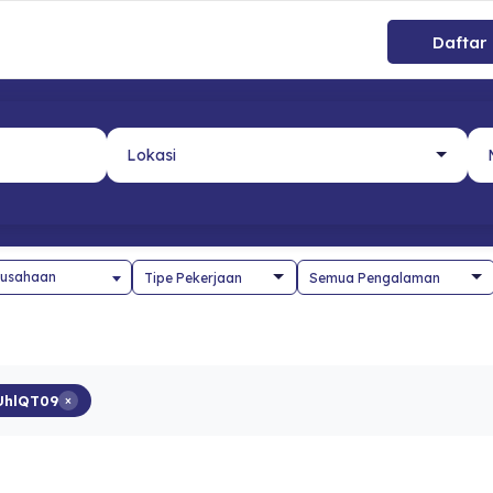
Daftar
usahaan
hlQT09
×