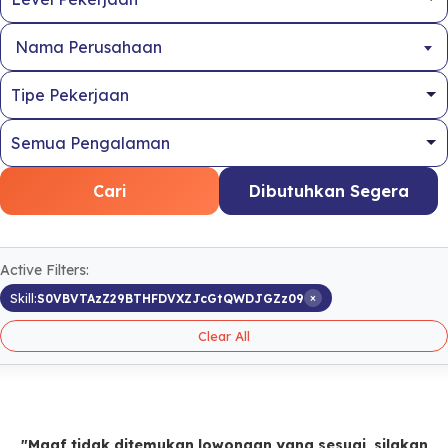
Nama Perusahaan
Cari
Dibutuhkan Segera
Active Filters:
×
Skill:
S0VBVTAzZ29BTHFDVXZJcGtQWDJGZz09
Clear All
"Maaf tidak ditemukan lowongan yang sesuai, silakan