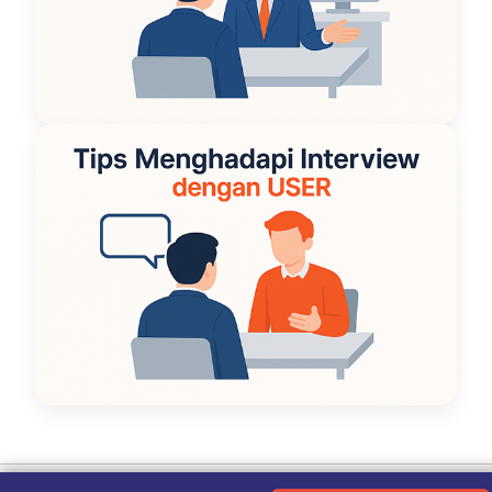
Ketentuan Penggunaan
|
Kebijakan Privasi
|
Tentang Kami