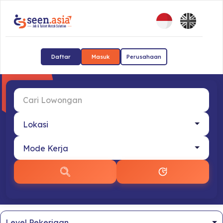
Daftar
Masuk
Perusahaan