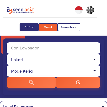
Daftar
Masuk
Perusahaan