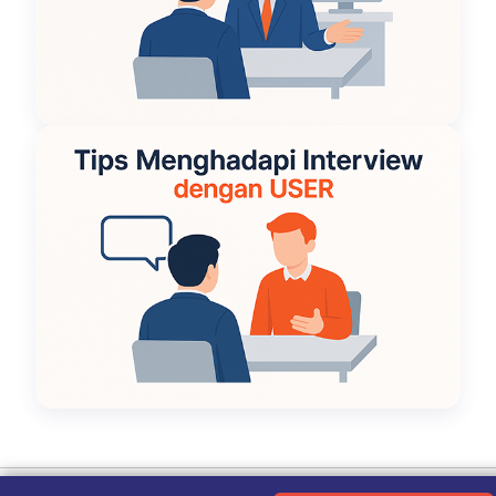
Ketentuan Penggunaan
|
Kebijakan Privasi
|
Tentang Kami