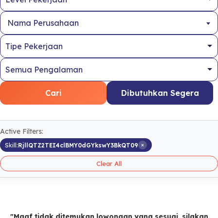
Nama Perusahaan
Cari
Dibutuhkan Segera
Active Filters:
×
Skill:
RjllQTZ2TEI4clBMY0dGYkswY3BkQT09
Clear All
"Maaf tidak ditemukan lowongan yang sesuai, silakan