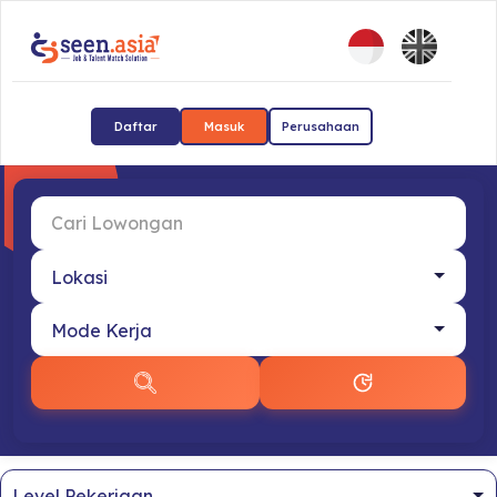
Daftar
Masuk
Perusahaan