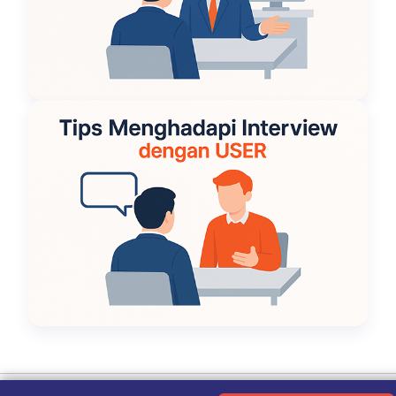
Ketentuan Penggunaan
|
Kebijakan Privasi
|
Tentang Kami