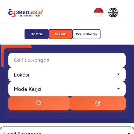
Daftar
Masuk
Perusahaan