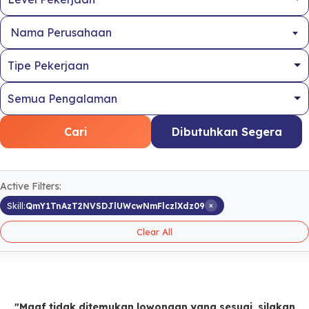
Nama Perusahaan
Cari
Dibutuhkan Segera
Active Filters:
×
Skill:
QmY1TnAzT2NVSDJlUWcwNmFlczlXdz09
Clear All
"Maaf tidak ditemukan lowongan yang sesuai, silakan