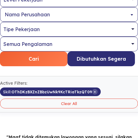
Nama Perusahaan
Cari
Dibutuhkan Segera
Active Filters:
×
Skill:
OThDKzBXZnZBbzUwNk9KcTRiaTkzQT09
Clear All
"Maaf tidak ditemukan lowongan yang sesuai, silakan