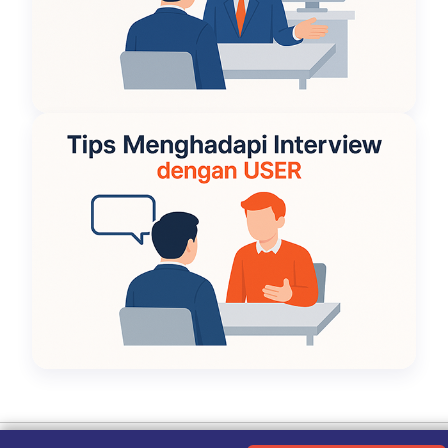
Ketentuan Penggunaan
|
Kebijakan Privasi
|
Tentang Kami