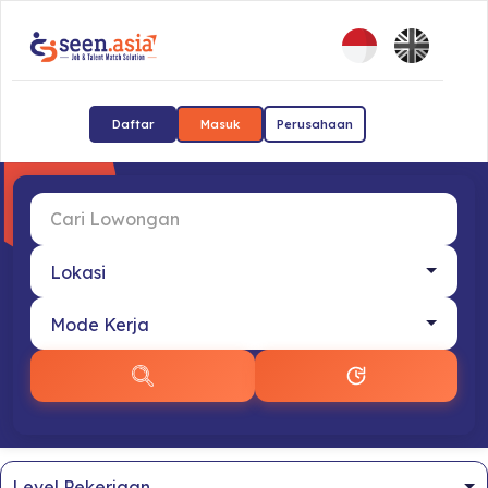
Daftar
Masuk
Perusahaan