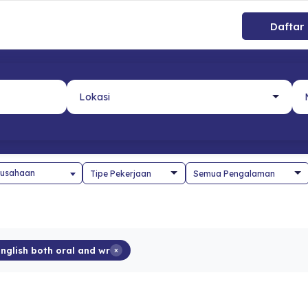
Daftar
usahaan
English both oral and wr
×