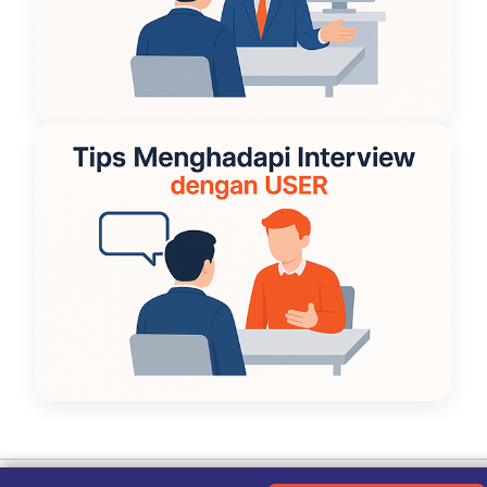
Ketentuan Penggunaan
|
Kebijakan Privasi
|
Tentang Kami