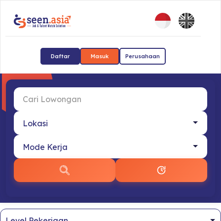
Daftar
Masuk
Perusahaan