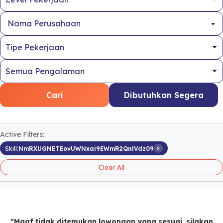
Nama Perusahaan
Cari
Dibutuhkan Segera
Active Filters:
×
Skill:
NmRXUGNETEovUWNxai9EWmR2QnlVdz09
Clear All
"Maaf tidak ditemukan lowongan yang sesuai, silakan