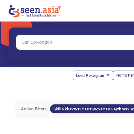
Nama Per
Active Filters:
Skill:
NklDVWtLYTBtSW5sMzBGQzhoN2J