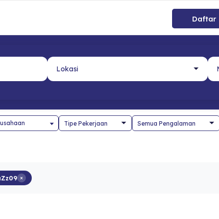
Daftar
usahaan
aZz09
×