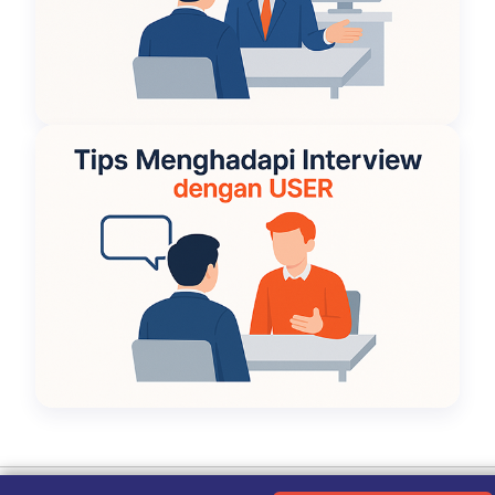
Ketentuan Penggunaan
|
Kebijakan Privasi
|
Tentang Kami