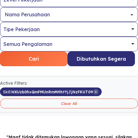
Nama Perusahaan
Cari
Dibutuhkan Segera
Active Filters:
×
Skill:
NXUzb0hsQmFMUnRmMHhtYjJjNzFKUT09
Clear All
"Maaf tidak ditemukan lowongan yang sesuai, silakan