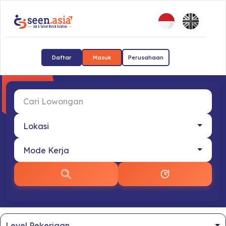
Daftar
Masuk
Perusahaan