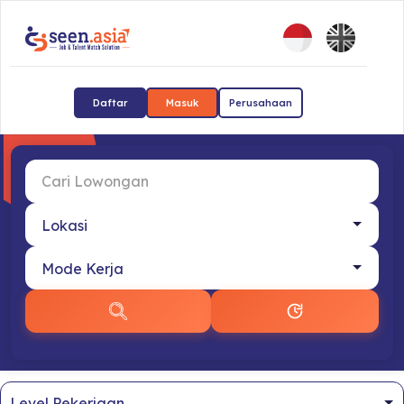
Daftar
Masuk
Perusahaan