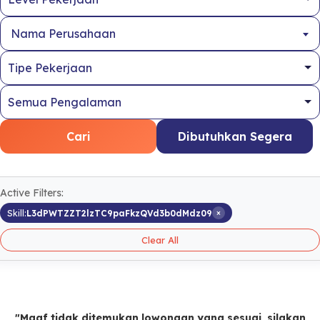
Nama Perusahaan
Cari
Dibutuhkan Segera
Active Filters:
×
Skill:
L3dPWTZZT2lzTC9paFkzQVd3b0dMdz09
Clear All
"Maaf tidak ditemukan lowongan yang sesuai, silakan