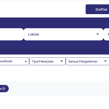
Daftar
usahaan
m
×