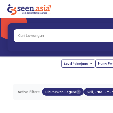
Nama Per
Active Filters:
Dibutuhkan Segera
×
Skill:
jurnal umu