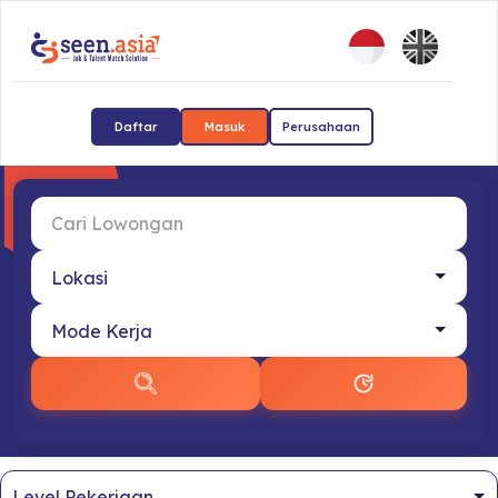
Daftar
Masuk
Perusahaan