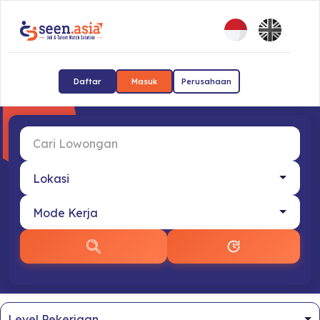
Daftar
Masuk
Perusahaan