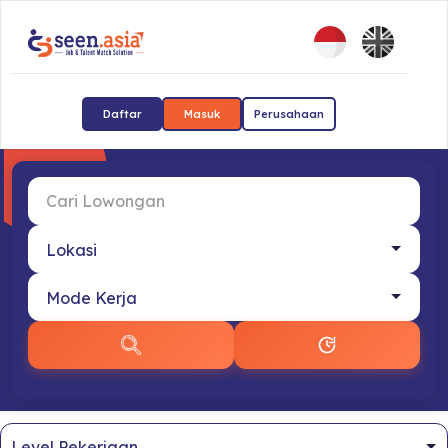
Daftar
Masuk
Perusahaan