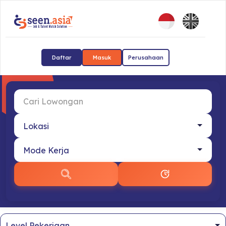
Daftar
Masuk
Perusahaan