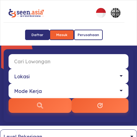
Daftar
Masuk
Perusahaan