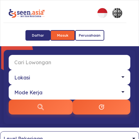
Daftar
Masuk
Perusahaan