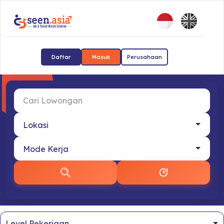
Daftar
Masuk
Perusahaan