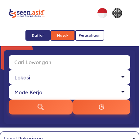
Daftar
Masuk
Perusahaan