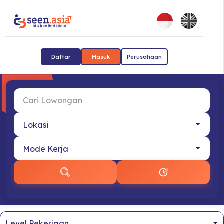
Daftar
Masuk
Perusahaan