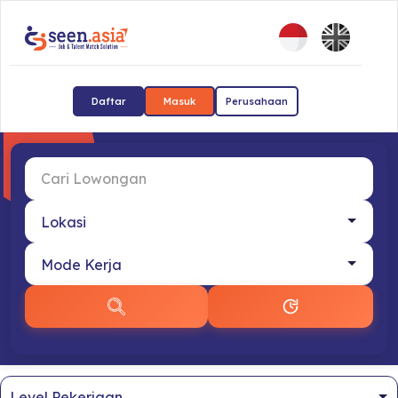
Daftar
Masuk
Perusahaan