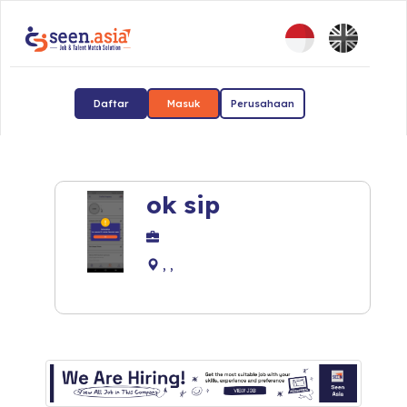
Daftar
Masuk
Perusahaan
ok sip
, ,