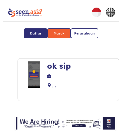
Daftar
Masuk
Perusahaan
ok sip
, ,