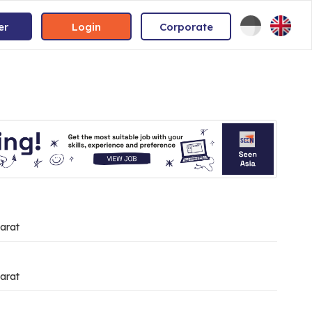
er
Login
Corporate
arat
arat