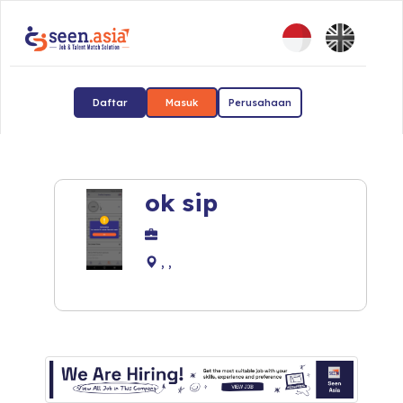
Daftar
Masuk
Perusahaan
ok sip
, ,