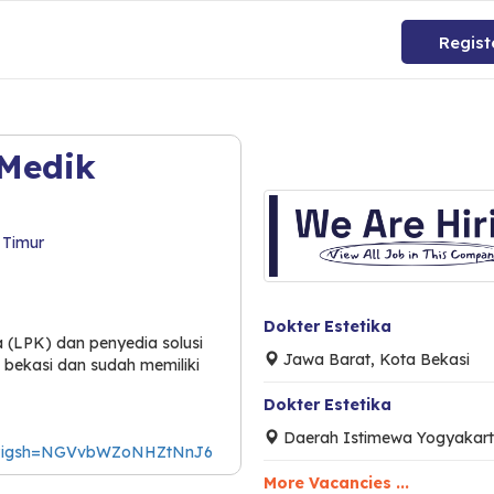
Regist
 Medik
 Timur
Dokter Estetika
a (LPK) dan penyedia solusi
Jawa Barat, Kota Bekasi
i bekasi dan sudah memiliki
Dokter Estetika
Daerah Istimewa Yogyakart
inic?igsh=NGVvbWZoNHZtNnJ6
More Vacancies ...