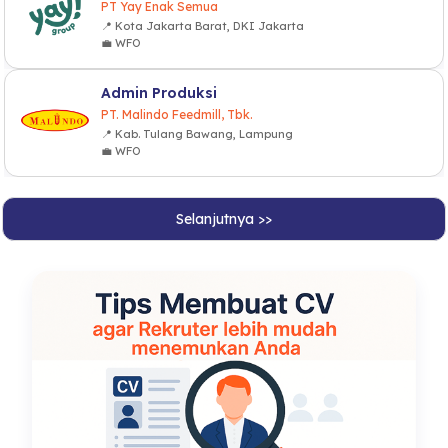
PT Yay Enak Semua
📍 Kota Jakarta Barat, DKI Jakarta
💼 WFO
Admin Produksi
PT. Malindo Feedmill, Tbk.
📍 Kab. Tulang Bawang, Lampung
💼 WFO
Selanjutnya >>