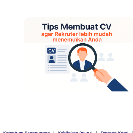
Ketentuan Penggunaan
|
Kebijakan Privasi
|
Tentang Kami