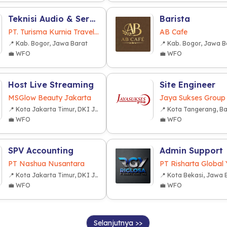
Teknisi Audio & Service AC Bus
Barista
PT. Turisma Kurnia Travelindo
AB Cafe
📍 Kab. Bogor, Jawa Barat
📍 Kab. Bogor, Jawa B
💼 WFO
💼 WFO
Host Live Streaming
Site Engineer
MSGlow Beauty Jakarta
Jaya Sukses Group
📍 Kota Jakarta Timur, DKI Jakarta
📍 Kota Tangerang, B
💼 WFO
💼 WFO
SPV Accounting
Admin Support
PT Nashua Nusantara
PT Risharta Global
📍 Kota Jakarta Timur, DKI Jakarta
📍 Kota Bekasi, Jawa 
💼 WFO
💼 WFO
Selanjutnya >>