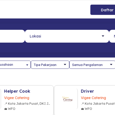
Daftar
usahaan
Helper Cook
Driver
Vigee Catering
Vigee Catering
📍 Kota Jakarta Pusat, DKI Jakarta
💼 WFO
💼 WFO