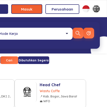
Masuk
Perusahaan
Cari
Dibutuhkan Segera
Head Chef
Wastu Coffe
📍 Kota Jakarta Pusat, DKI Jakarta
📍 Kab. Bogor, Jawa Barat
💼 WFO