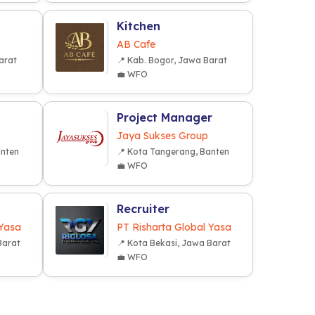
Kitchen
AB Cafe
arat
📍 Kab. Bogor, Jawa Barat
💼 WFO
Project Manager
Jaya Sukses Group
anten
📍 Kota Tangerang, Banten
💼 WFO
Recruiter
 Yasa
PT Risharta Global Yasa
Barat
📍 Kota Bekasi, Jawa Barat
💼 WFO