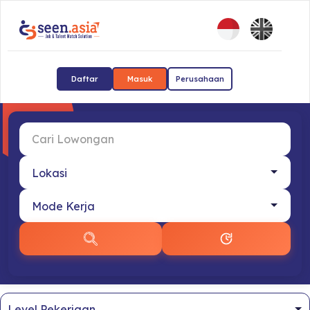
Daftar
Masuk
Perusahaan