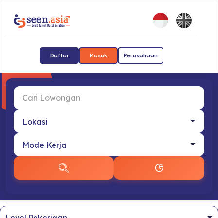
Daftar
Masuk
Perusahaan