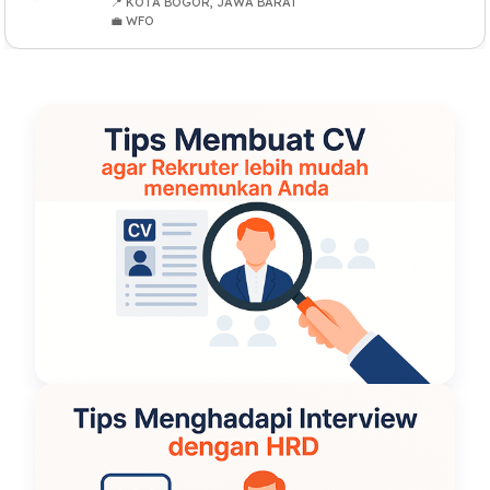
📍 KOTA BOGOR, JAWA BARAT
💼 WFO