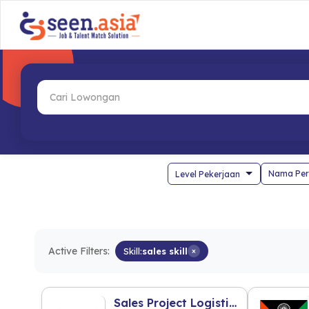
Nama Per
Active Filters:
Skill:
sales skill
×
Sales Project Logistic Staff