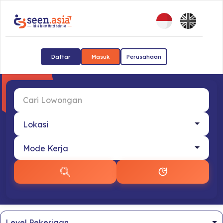
Daftar
Masuk
Perusahaan