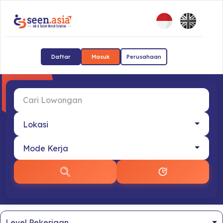
Daftar
Masuk
Perusahaan