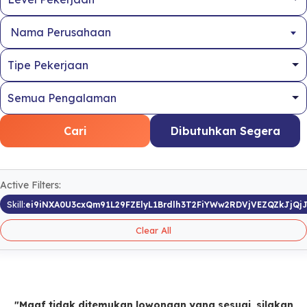
Nama Perusahaan
Cari
Dibutuhkan Segera
Active Filters:
Skill:
ei9iNXA0U3cxQm91L29FZElyL1Brdlh3T2FiYWw2RDVjVEZQZkJjQj
Clear All
"Maaf tidak ditemukan lowongan yang sesuai, silakan