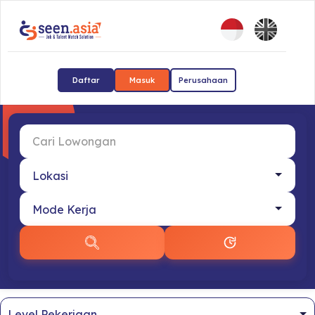
Daftar
Masuk
Perusahaan