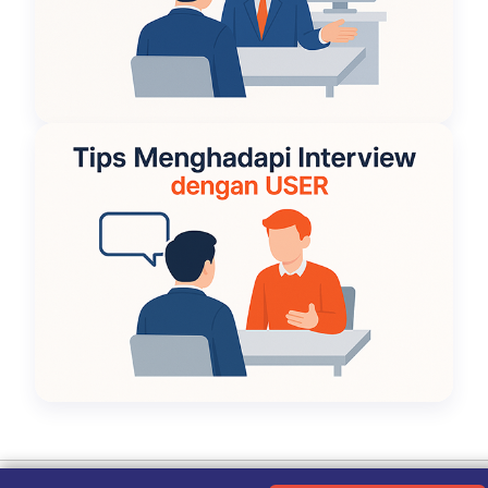
Ketentuan Penggunaan
|
Kebijakan Privasi
|
Tentang Kami