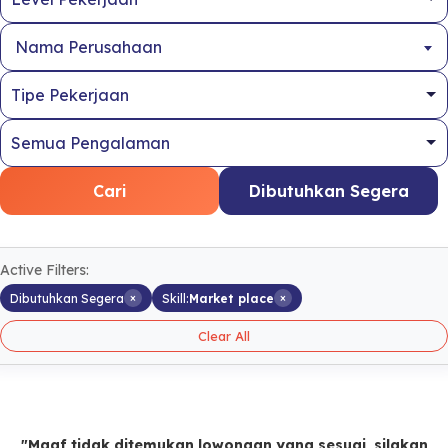
Nama Perusahaan
Cari
Dibutuhkan Segera
Active Filters:
×
×
Dibutuhkan Segera
Skill:
Market place
Clear All
"Maaf tidak ditemukan lowongan yang sesuai, silakan